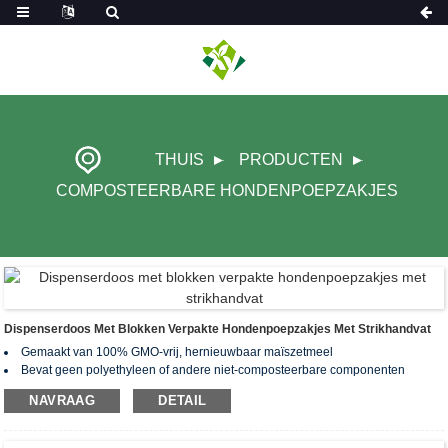
THUIS
PRODUCTEN
COMPOSTEERBARE HONDENPOEPZAKJES
Dispenserdoos Met Blokken Verpakte Hondenpoepzakjes Met Strikhandvat
Gemaakt van 100% GMO-vrij, hernieuwbaar maïszetmeel
Bevat geen polyethyleen of andere niet-composteerbare componenten
Na het composteren blijven er geen gifstoffen en zware metalen achter.
NAVRAAG
DETAIL
Gecertificeerd biologisch afbreekbaar en composteerbaar volgens
wereldwijde normen: EN13432, ASTM D6400, AS4736&AS5810
Opgerold met geperforeerd ontwerp voor gemakkelijk scheuren