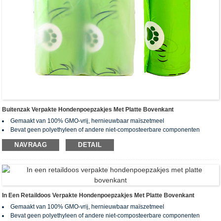
Buitenzak Verpakte Hondenpoepzakjes Met Platte Bovenkant
Gemaakt van 100% GMO-vrij, hernieuwbaar maïszetmeel
Bevat geen polyethyleen of andere niet-composteerbare componenten
Na het composteren blijven er geen gifstoffen en zware metalen achter.
NAVRAAG
DETAIL
Gecertificeerd biologisch afbreekbaar en composteerbaar volgens
wereldwijde normen: EN13432, ASTM D6400, AS4736&AS5810
Opgerold met geperforeerd ontwerp voor gemakkelijk scheuren
Aangepaste bestelling beschikbaar (zakgrootte, dikte, kleur, bedrukking,
verpakking kunnen worden aangepast)
In Een Retaildoos Verpakte Hondenpoepzakjes Met Platte Bovenkant
Gemaakt van 100% GMO-vrij, hernieuwbaar maïszetmeel
Bevat geen polyethyleen of andere niet-composteerbare componenten