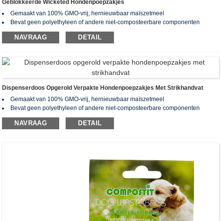
Geblokkeerde Wicketed Hondenpoepzakjes
Gemaakt van 100% GMO-vrij, hernieuwbaar maïszetmeel
Bevat geen polyethyleen of andere niet-composteerbare componenten
Na het composteren blijven er geen gifstoffen en zware metalen achter.
NAVRAAG
DETAIL
Gecertificeerd biologisch afbreekbaar en composteerbaar volgens
wereldwijde normen: EN13432, ASTM D6400, AS4736&AS5810
Opgerold met geperforeerd ontwerp voor gemakkelijk scheuren
Aangepaste bestelling beschikbaar (zakgrootte, dikte, kleur, bedrukking,
verpakking kunnen worden aangepast)
Dispenserdoos Opgerold Verpakte Hondenpoepzakjes Met Strikhandvat
Gemaakt van 100% GMO-vrij, hernieuwbaar maïszetmeel
Bevat geen polyethyleen of andere niet-composteerbare componenten
Na het composteren blijven er geen gifstoffen en zware metalen achter.
NAVRAAG
DETAIL
Gecertificeerd biologisch afbreekbaar en composteerbaar volgens
wereldwijde normen: EN13432, ASTM D6400, AS4736&AS5810
Opgerold met geperforeerd ontwerp voor gemakkelijk scheuren
Aangepaste bestelling beschikbaar (zakgrootte, dikte, kleur, bedrukking,
verpakking kunnen worden aangepast)