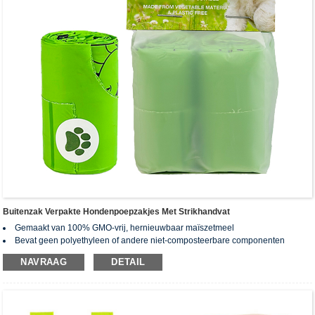
Buitenzak Verpakte Hondenpoepzakjes Met Strikhandvat
Gemaakt van 100% GMO-vrij, hernieuwbaar maïszetmeel
Bevat geen polyethyleen of andere niet-composteerbare componenten
Na het composteren blijven er geen gifstoffen en zware metalen achter.
NAVRAAG
DETAIL
Gecertificeerd biologisch afbreekbaar en composteerbaar volgens
wereldwijde normen: EN13432, ASTM D6400, AS4736&AS5810
Opgerold met geperforeerd ontwerp voor gemakkelijk scheuren
Aangepaste bestelling beschikbaar (zakgrootte, dikte, kleur, bedrukking,