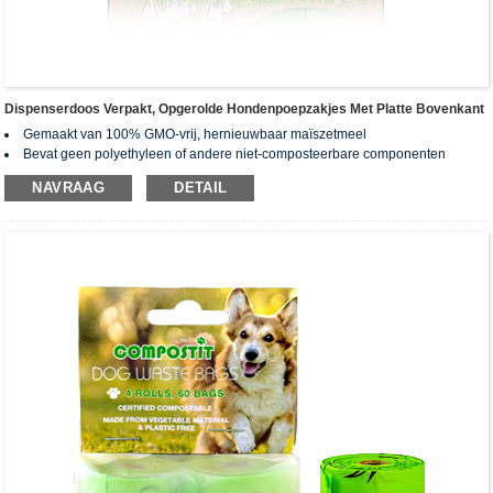
Dispenserdoos Verpakt, Opgerolde Hondenpoepzakjes Met Platte Bovenkant
Gemaakt van 100% GMO-vrij, hernieuwbaar maïszetmeel
Bevat geen polyethyleen of andere niet-composteerbare componenten
Na het composteren blijven er geen gifstoffen en zware metalen achter.
NAVRAAG
DETAIL
Gecertificeerd biologisch afbreekbaar en composteerbaar volgens
wereldwijde normen: EN13432, ASTM D6400, AS4736&AS5810
Opgerold met geperforeerd ontwerp voor gemakkelijk scheuren
Aangepaste bestelling beschikbaar (zakgrootte, dikte, kleur, bedrukking,
verpakking kunnen worden aangepast)