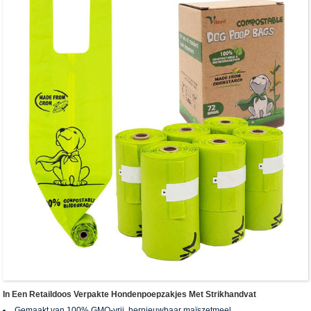
verpakking kunnen worden aangepast)
In Een Retaildoos Verpakte Hondenpoepzakjes Met Strikhandvat
Gemaakt van 100% GMO-vrij, hernieuwbaar maïszetmeel