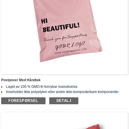
Postposer Med Håndtak
Laget av 100 % GMO-fri fornybar maisstivelse
Inneholder ikke polyetylen eller andre ikke-komposterbare komponenter
Ingen giftstoffer og tungmetaller blir igjen etter kompostering.
FORESPØRSEL
DETALJ
Sertifisert biologisk nedbrytbar og komposterbar i henhold til
verdensomspennende standarder: EN13432, ASTM D6400, AS4736&AS5810
Rullet med perforert design for enkel riving
Tilpasset bestilling tilgjengelig (posestørrelse, tykkelse, farge, utskrift,
emballasje kan tilpasses)