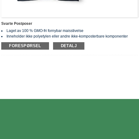
Svarte Postposer
Laget av 100 % GMO-fri fornybar maisstivelse
Inneholder ikke polyetylen eller andre ikke-komposterbare komponenter
Ingen giftstoffer og tungmetaller blir igjen etter kompostering.
FORESPØRSEL
DETALJ
Sertifisert biologisk nedbrytbar og komposterbar i henhold til
verdensomspennende standarder: EN13432, ASTM D6400, AS4736&AS5810
Rullet med perforert design for enkel riving
Tilpasset bestilling tilgjengelig (posestørrelse, tykkelse, farge, utskrift,
emballasje kan tilpasses)