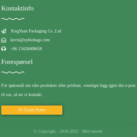
Kontaktinfo
XingYuan Packaging Co.,Ltd
kevin@xybiobags.com
+86 13428408658
Forespørsel
For spørsmål om våre produkter eller prisliste, vennligst legg igjen din e-post
til oss, så tar vi kontakt.
Få Gratis Prøve
© Copyright - 2010-2023 : Med enerett.