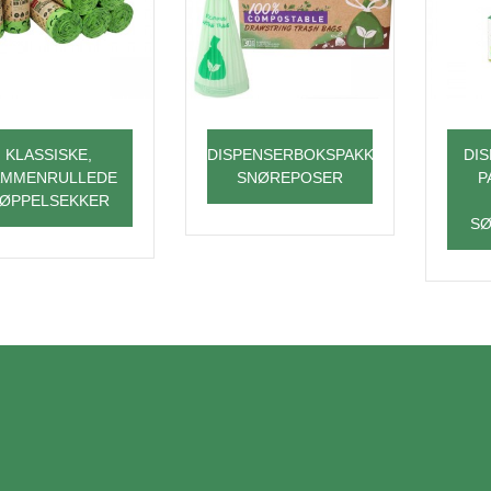
KLASSISKE,
DISPENSERBOKSPAKKEDE
DI
AMMENRULLEDE
SNØREPOSER
P
ØPPELSEKKER
SØ