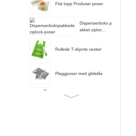
Flat topp Produser poser
Dispenserboks p
akket ziploc...
Rullede T-skjorte vesker
Plaggposer med glidelås
Fargede postposer
Butikkbokspakket slipshåndta
k...