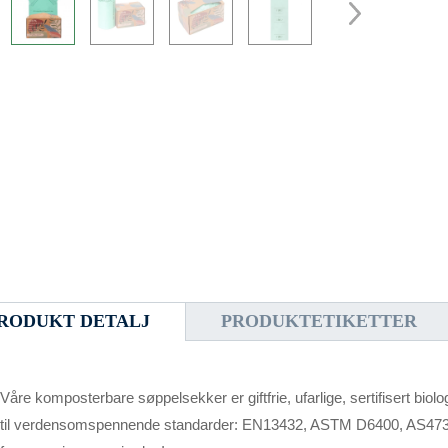
RODUKT DETALJ
PRODUKTETIKETTER
Våre komposterbare søppelsekker er giftfrie, ufarlige, sertifisert bi
til verdensomspennende standarder: EN13432, ASTM D6400, AS473