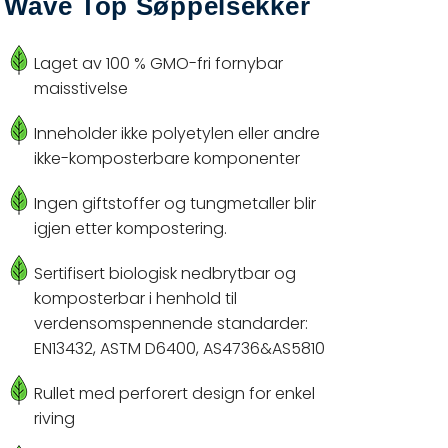
Wave Top Søppelsekker
Laget av 100 % GMO-fri fornybar
maisstivelse
Inneholder ikke polyetylen eller andre
ikke-komposterbare komponenter
Ingen giftstoffer og tungmetaller blir
igjen etter kompostering.
Sertifisert biologisk nedbrytbar og
komposterbar i henhold til
verdensomspennende standarder:
EN13432, ASTM D6400, AS4736&AS5810
Rullet med perforert design for enkel
riving