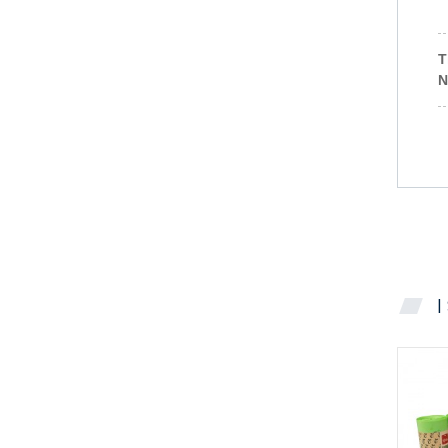
Butikkbokspakket flat to
pp ...
T
N
Dispenserboks pakket med tr
ekk...
Dispenserboks pakket slips h
a...
Dispenserboks pakket flatt ti
l...
I