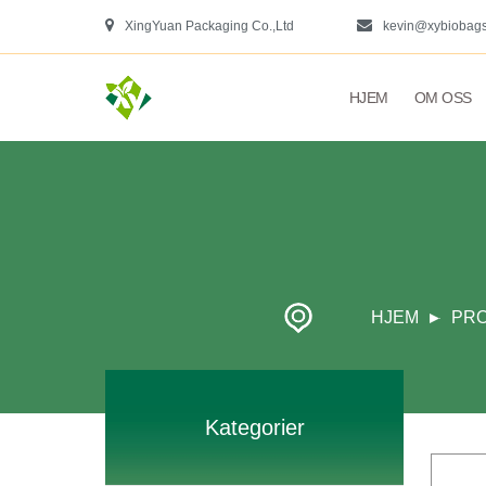
XingYuan Packaging Co.,Ltd
kevin@xybiobag
HJEM
OM OSS
HJEM
PR
Kategorier