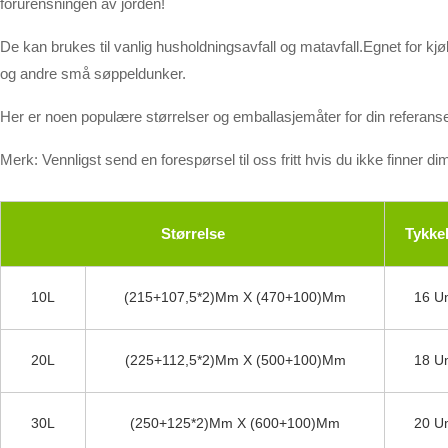
forurensningen av jorden!
De kan brukes til vanlig husholdningsavfall og matavfall.Egnet for kj
og andre små søppeldunker.
Her er noen populære størrelser og emballasjemåter for din referans
Merk: Vennligst send en forespørsel til oss fritt hvis du ikke finner d
Størrelse
Tykke
10L
(215+107,5*2)mm X (470+100)mm
16 U
20L
(225+112,5*2)mm X (500+100)mm
18 U
30L
(250+125*2)mm X (600+100)mm
20 U