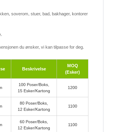
økken, soverom, stuer, bad, bakhager, kontorer
e.
imensjonen du ønsker, vi kan tilpasse for deg.
MOQ
lse
Beskrivelse
(Esker)
100 Poser/boks,
m
1200
15 Esker/kartong
80 Poser/boks,
m
1100
12 Esker/kartong
60 Poser/boks,
m
1100
12 Esker/kartong