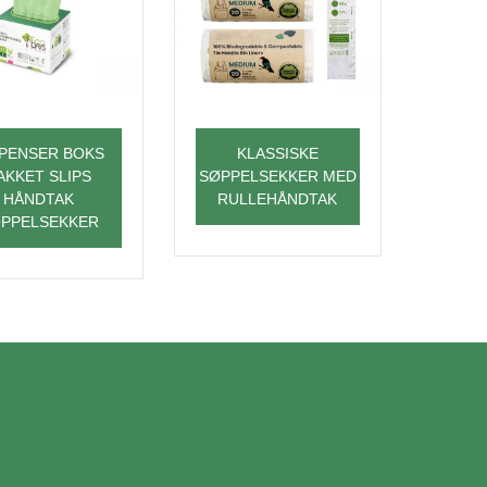
SPENSER BOKS
KLASSISKE
YTTE
AKKET SLIPS
SØPPELSEKKER MED
F
HÅNDTAK
RULLEHÅNDTAK
SØP
PPELSEKKER