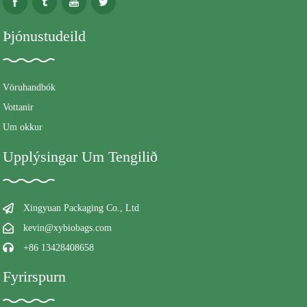
Þjónustudeild
Vöruhandbók
Vottanir
Um okkur
Upplýsingar Um Tengilið
Xingyuan Packaging Co., Ltd
kevin@xybiobags.com
+86 13428408658
Fyrirspurn