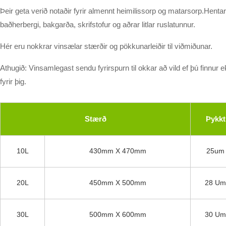
Þeir geta verið notaðir fyrir almennt heimilissorp og matarsorp.Hentar 
baðherbergi, bakgarða, skrifstofur og aðrar litlar ruslatunnur.
Hér eru nokkrar vinsælar stærðir og pökkunarleiðir til viðmiðunar.
Athugið: Vinsamlegast sendu fyrirspurn til okkar að vild ef þú finnur e
fyrir þig.
Stærð
Þykkt
10L
430mm X 470mm
25um
20L
450mm X 500mm
28 Um
30L
500mm X 600mm
30 Um