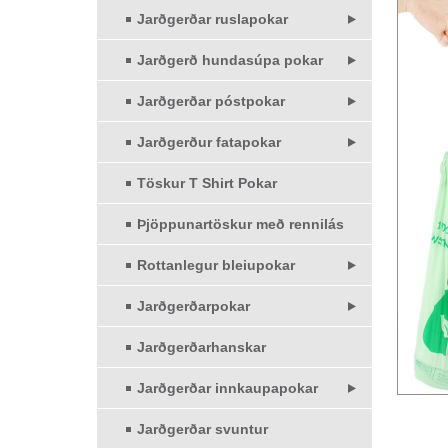
Jarðgerðar ruslapokar
Jarðgerð hundasúpa pokar
Jarðgerðar póstpokar
Jarðgerður fatapokar
Töskur T Shirt Pokar
Þjöppunartöskur með rennilás
Rottanlegur bleiupokar
Jarðgerðarpokar
Jarðgerðarhanskar
Jarðgerðar innkaupapokar
Jarðgerðar svuntur