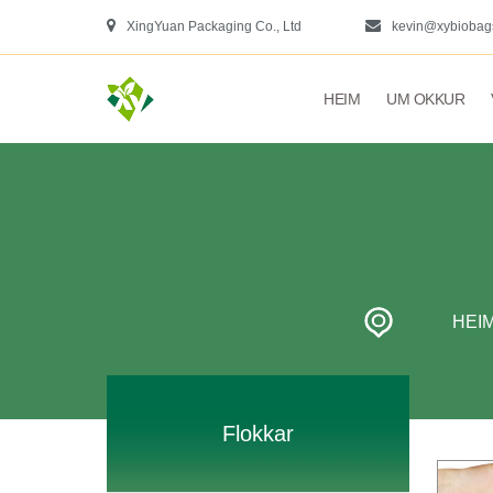
XingYuan Packaging Co., Ltd
kevin@xybiobag
HEIM
UM OKKUR
HEI
Flokkar