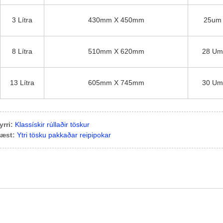
3 Lítra
430mm X 450mm
25um
8 Lítra
510mm X 620mm
28 Um
13 Lítra
605mm X 745mm
30 Um
yrri:
Klassískir rúllaðir töskur
æst:
Ytri tösku pakkaðar reipipokar