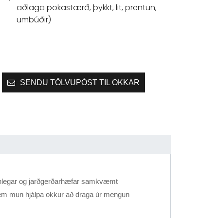
aðlaga pokastærð, þykkt, lit, prentun,
umbúðir)
SENDU TÖLVUPÓST TIL OKKAR
jótanlegar og jarðgerðarhæfar samkvæmt
 mun hjálpa okkur að draga úr mengun