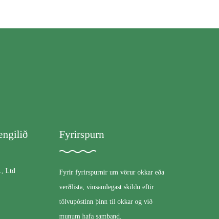
ngilið
Fyrirspurn
, Ltd
Fyrir fyrirspurnir um vörur okkar eða
verðlista, vinsamlegast skildu eftir
tölvupóstinn þinn til okkar og við
munum hafa samband.