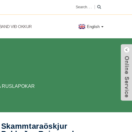
BAND VIÐ OKKUR
English
 RUSLAPOKAR
Skammtaraöskjur