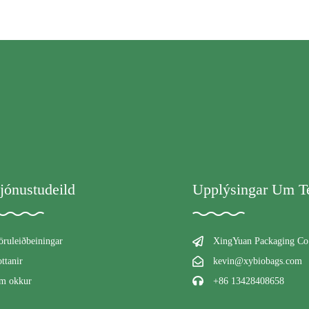
jónustudeild
Upplýsingar Um Te
öruleiðbeiningar
XingYuan Packaging Co.
ttanir
kevin@xybiobags.com
m okkur
+86 13428408658