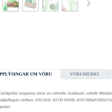
PPLÝSINGAR UM VÖRU
VÖRUMERKI
Jarðgerðar sorppokar okkar eru óeitraðir, skaðlausir, vottaðir lífbr
alþjóðlegum stöðlum: EN13432, ASTM D6400, AS47368&AS5810.Sem
jarðar!