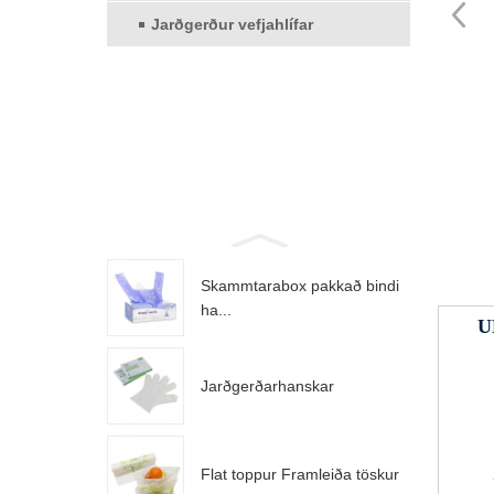
Jarðgerður vefjahlífar
Skammtarabox pakkað bindi
ha...
U
Jarðgerðarhanskar
Flat toppur Framleiða töskur