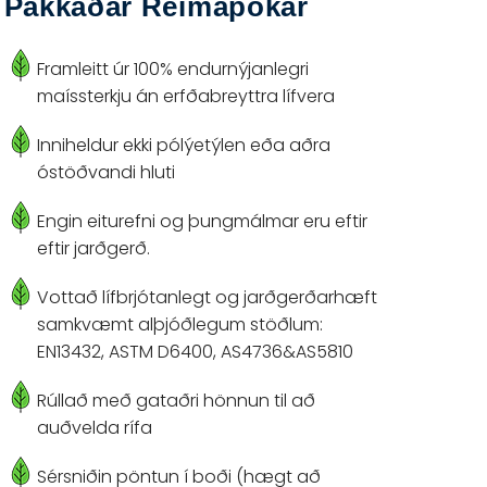
Pakkaðar Reimapokar
Framleitt úr 100% endurnýjanlegri
maíssterkju án erfðabreyttra lífvera
Inniheldur ekki pólýetýlen eða aðra
óstöðvandi hluti
Engin eiturefni og þungmálmar eru eftir
eftir jarðgerð.
Vottað lífbrjótanlegt og jarðgerðarhæft
samkvæmt alþjóðlegum stöðlum:
EN13432, ASTM D6400, AS4736&AS5810
Rúllað með gataðri hönnun til að
auðvelda rífa
Sérsniðin pöntun í boði (hægt að