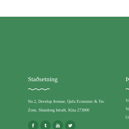
Staðsetning
Þ
V
No.2, Develop Avenue, Qufu Economic & Tec
Vo
Zone, Shandong héraði, Kína 273000
U