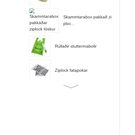
Skammtarabox pakkað zi
ploc...
Rúllaðir stuttermabolir
Ziplock fatapokar
Litaðir póstpokar
Smásölukassa pakkað bindih
andfang...