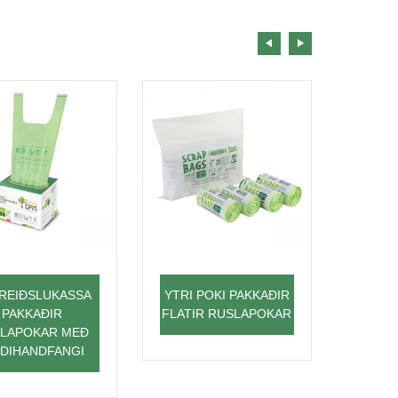
REIÐSLUKASSA
YTRI POKI PAKKAÐIR
K
PAKKAÐIR
FLATIR RUSLAPOKAR
RÚLLA
LAPOKAR MEÐ
RU
NDIHANDFANGI