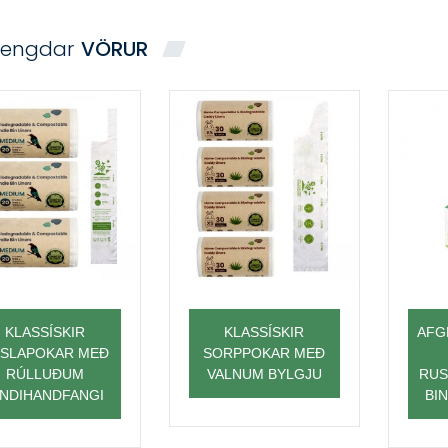
Tengdar
VÖRUR
KLASSÍSKIR
KLASSÍSKIR
AFG
SLAPOKAR MEÐ
SORPPOKAR MEÐ
RÚLLUÐUM
VALNUM BYLGJU
RUS
INDIHANDFANGI
BI