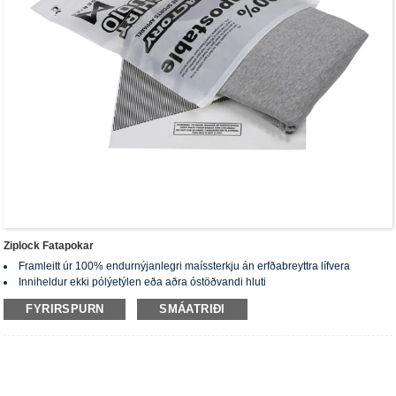
Ziplock Fatapokar
Framleitt úr 100% endurnýjanlegri maíssterkju án erfðabreyttra lífvera
Inniheldur ekki pólýetýlen eða aðra óstöðvandi hluti
Engin eiturefni og þungmálmar eru eftir eftir jarðgerð.
FYRIRSPURN
SMÁATRIÐI
Vottað lífbrjótanlegt og jarðgerðarhæft samkvæmt alþjóðlegum stöðlum:
EN13432, ASTM D6400, AS4736&AS5810
Rúllað með gataðri hönnun til að auðvelda rífa
Sérsniðin pöntun í boði (hægt að aðlaga pokastærð, þykkt, lit, prentun,
umbúðir)