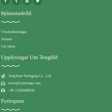
Þjónustudeild
Vöruleiðbeiningar
Vottanir
Um okkur
Upplýsingar Um Tengilið
XingYuan Packaging Co., Ltd
kevin@xybiobags.com
+86 13428408658
Fyrirspurn